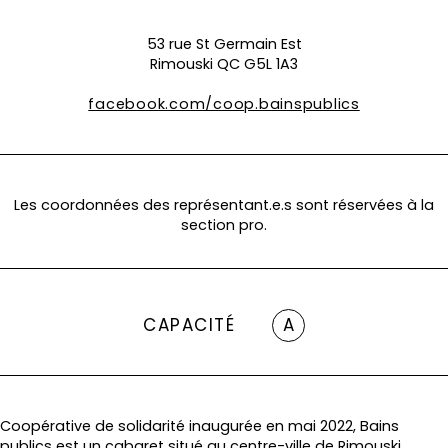
53 rue St Germain Est
Rimouski QC G5L 1A3
facebook.com/coop.bainspublics
Les coordonnées des représentant.e.s sont réservées à la
section pro.
CAPACITÉ
A
Coopérative de solidarité inaugurée en mai 2022, Bains
publics est un cabaret situé au centre-ville de Rimouski,