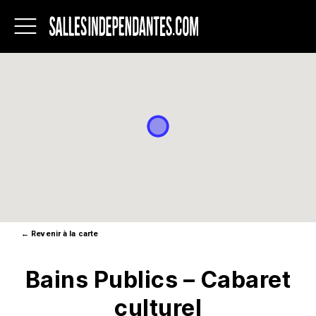
Salles
indépendantes
du
Québec
←
Revenir à la carte
Bains Publics – Cabaret
culturel