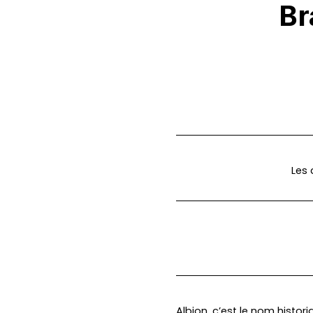
Br
Les 
Albion, c’est le nom histor