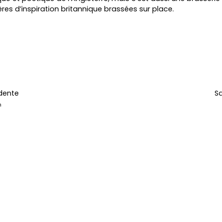
ères d’inspiration britannique brassées sur place.
dente
Sa
m