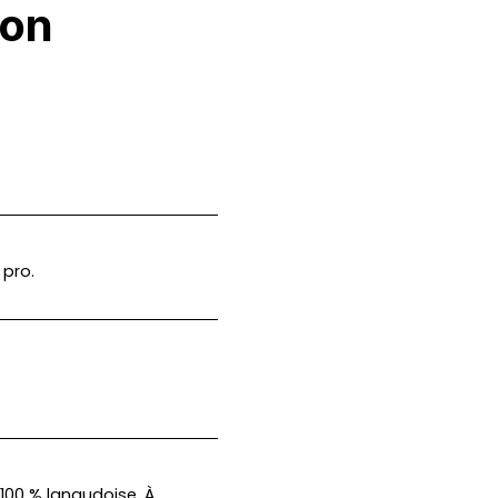
ion
 pro.
 100 % lanaudoise. À