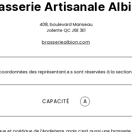
asserie Artisanale Alb
408, boulevard Manseau
Joliette QC J6E 3E1
brasseriealbion.com
coordonnées des représentant.e.s sont réservées à la section
CAPACITÉ
A
ique et poétique de l’Angleterre, mais c’est aussi une brasserie