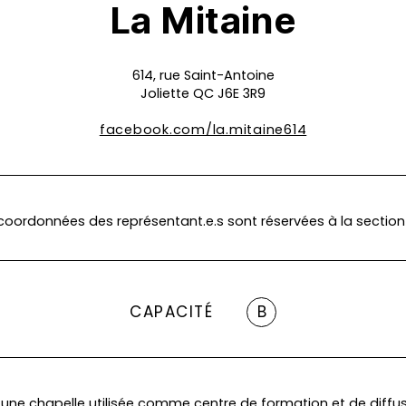
La Mitaine
614, rue Saint-Antoine
Joliette QC J6E 3R9
facebook.com/la.mitaine614
coordonnées des représentant.e.s sont réservées à la section
CAPACITÉ
B
t une chapelle utilisée comme centre de formation et de diffu