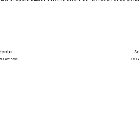
dente
Sa
la Gatineau
La P