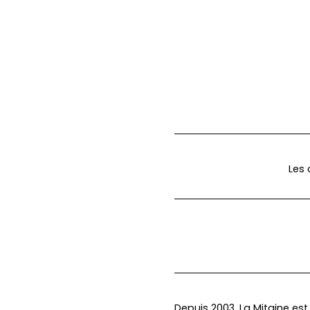
Les 
Depuis 2003, La Mitaine es