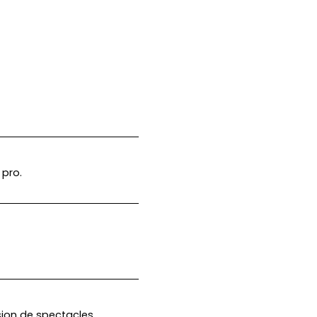
 pro.
sion de spectacles.