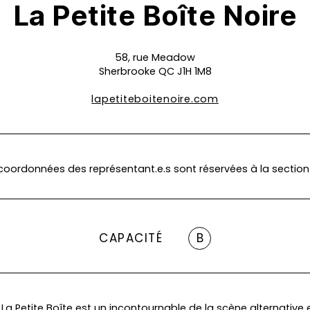
La Petite Boîte Noire
58, rue Meadow
Sherbrooke QC J1H 1M8
lapetiteboitenoire.com
coordonnées des représentant.e.s sont réservées à la section
CAPACITÉ
B
 La Petite Boîte est un incontournable de la scène alternative e