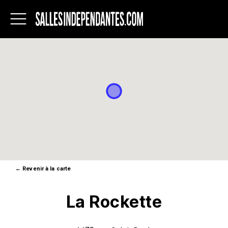
Salles
indépendantes
du
Québec
←
Revenir à la carte
La Rockette