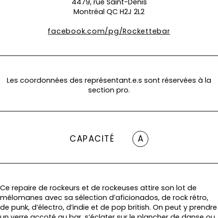
4479, rue Saint-Denis
Montréal QC H2J 2L2
facebook.com/pg/Rockettebar
Les coordonnées des représentant.e.s sont réservées à la
section pro.
CAPACITÉ
A
Ce repaire de rockeurs et de rockeuses attire son lot de
mélomanes avec sa sélection d’aficionados, de rock rétro,
de punk, d’électro, d’indie et de pop british. On peut y prendre
un verre accoté au bar, s’éclater sur le plancher de danse ou