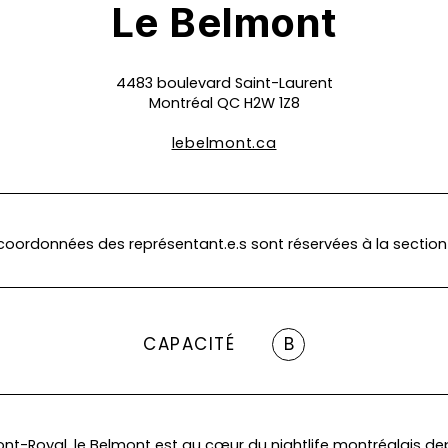
Le Belmont
4483 boulevard Saint-Laurent
Montréal QC H2W 1Z8
lebelmont.ca
coordonnées des représentant.e.s sont réservées à la section
CAPACITÉ
B
ont-Royal, le Belmont est au cœur du nightlife montréalais de