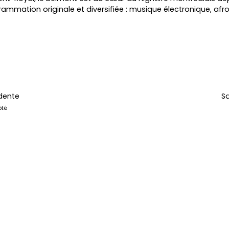
mation originale et diversifiée : musique électronique, afror
dente
Sa
ôté