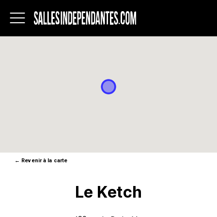
Salles
indépendantes
du
Québec
←
Revenir à la carte
Le Ketch