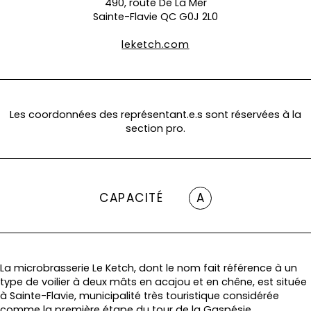
490, route De La Mer
Sainte-Flavie QC G0J 2L0
leketch.com
Les coordonnées des représentant.e.s sont réservées à la
section pro.
CAPACITÉ
A
La microbrasserie Le Ketch, dont le nom fait référence à un
type de voilier à deux mâts en acajou et en chêne, est située
à Sainte-Flavie, municipalité très touristique considérée
comme la première étape du tour de la Gaspésie.