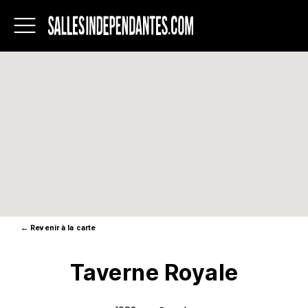
Salles
indépendantes
du
Québec
←
Revenir à la carte
Taverne Royale