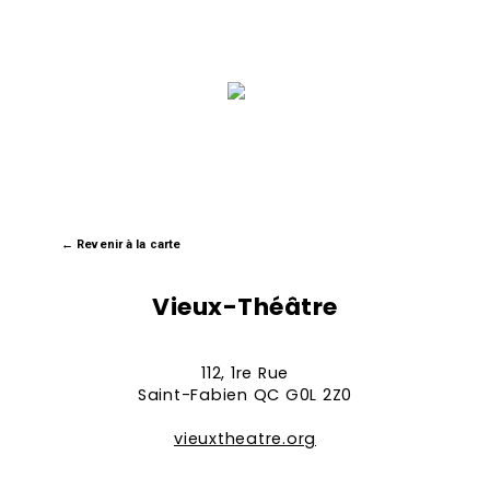
←
Revenir à la carte
Vieux-Théâtre
112, 1re Rue
Saint-Fabien QC G0L 2Z0
vieuxtheatre.org